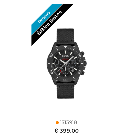
Édition limitée
Promo
1513918
€
399,00