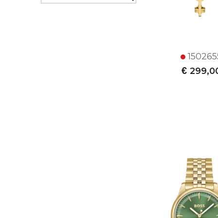
150265
€
299,0