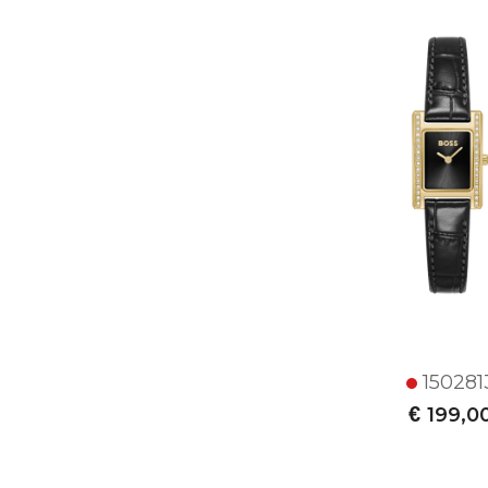
150281
€
199,0