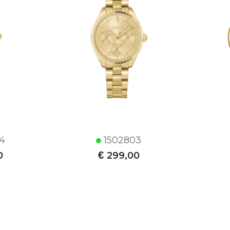
4
1502803
€
0
299,00