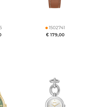
5
1502741
€
0
179,00