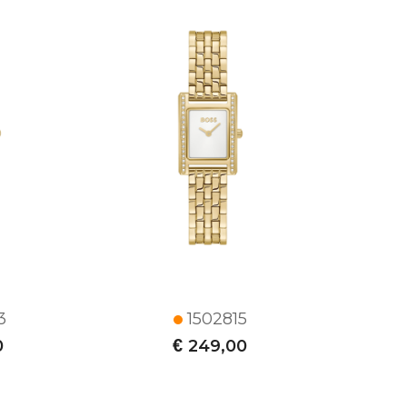
3
1502815
€
0
249,00