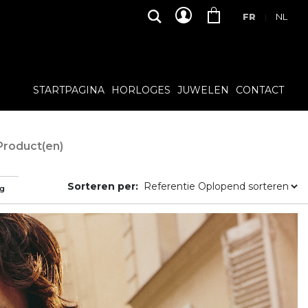
FR
NL
|
STARTPAGINA
HORLOGES
JUWELEN
CONTACT
Product(en)
Sorteren per:
ag