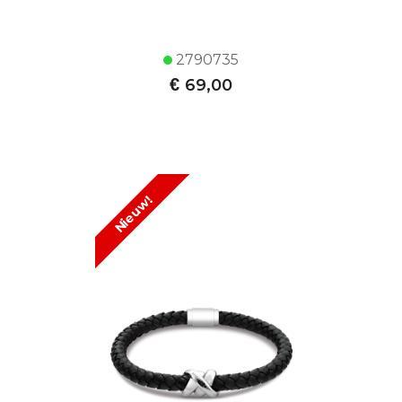
2790735
€
69,00
Nieuw!