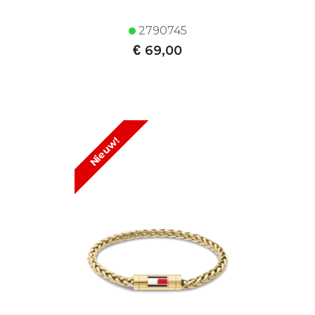
2790745
€
69,00
Nieuw!