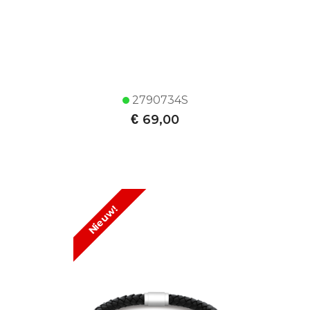
2790734S
€
69,00
Nieuw!