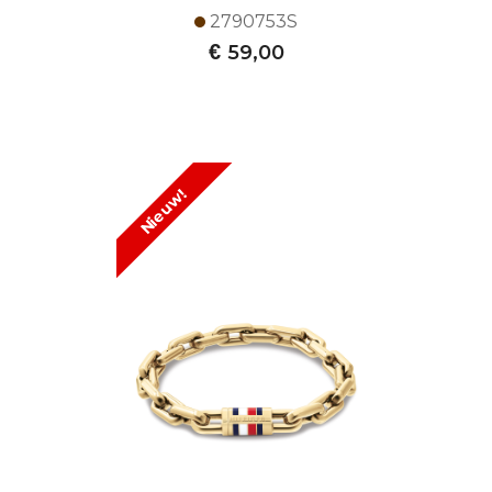
2790753S
€
59,00
Nieuw!