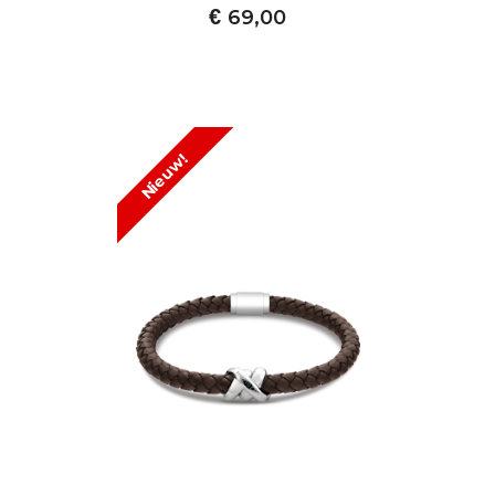
€
69,00
Nieuw!