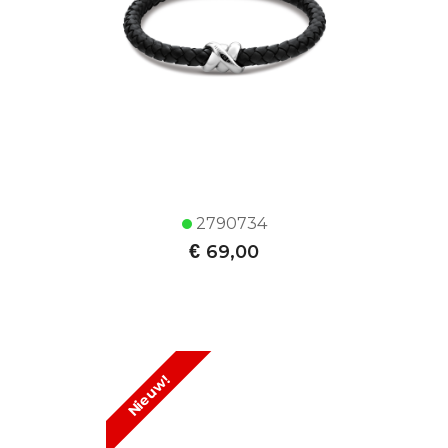
2790734
€
69,00
Nieuw!