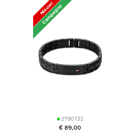
Nieuw!
Campagne
2790732
€
89,00