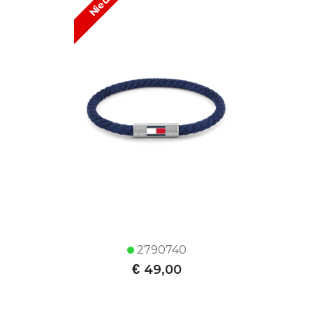
Nieuw!
2790740
€
49,00