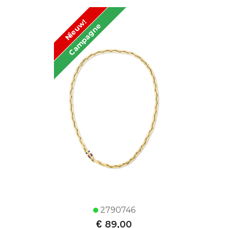
Nieuw!
Campagne
2790746
€
89,00