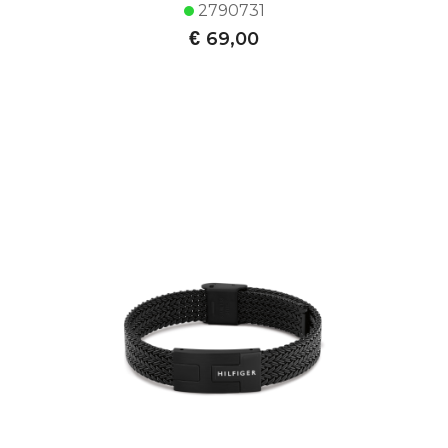
2790731
€
69,00