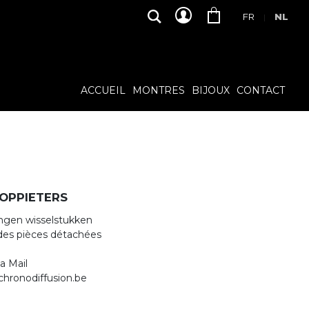
FR
NL
|
ACCUEIL
MONTRES
BIJOUX
CONTACT
COPPIETERS
ingen wisselstukken
es pièces détachées
ia Mail
chronodiffusion.be