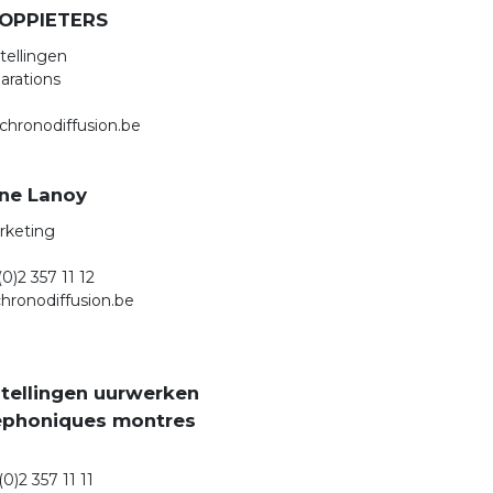
COPPIETERS
tellingen
arations
chronodiffusion.be
ne Lanoy
rketing
(0)2 357 11 12
hronodiffusion.be
tellingen uurwerken
phoniques montres
(0)2 357 11 11