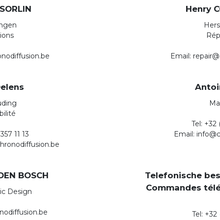
 SORLIN
Henry 
ingen
Hers
ions
Rép
onodiffusion.be
Email: repair@
Delens
Antoi
ding
Ma
ilité
Tel: +32 
 357 11 13
Email: info@c
hronodiffusion.be
 DEN BOSCH
Telefonische bes
Commandes télé
ic Design
odiffusion.be
Tel: +32 