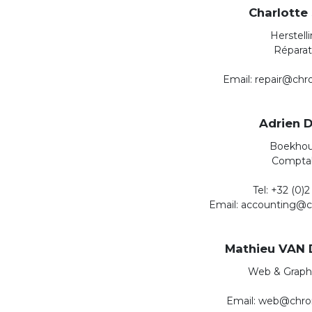
Charlotte
Herstell
Réparat
Email: repair@chr
Adrien 
Boekhou
Comptab
Tel: +32 (0)2
Email: accounting@c
Mathieu VAN
Web & Graph
Email: web@chron