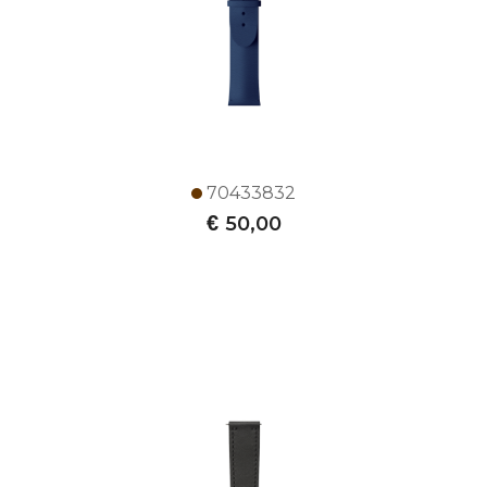
70433832
€
50,00