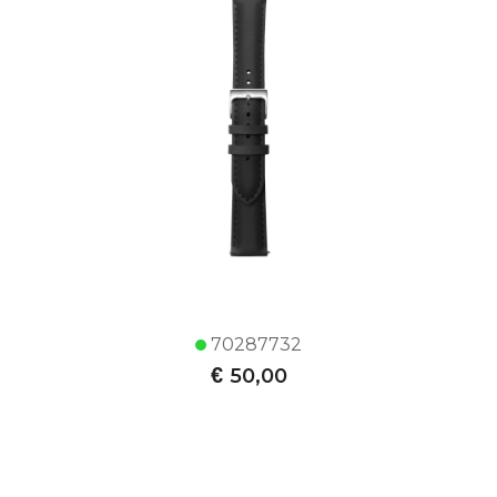
70287732
€
50,00