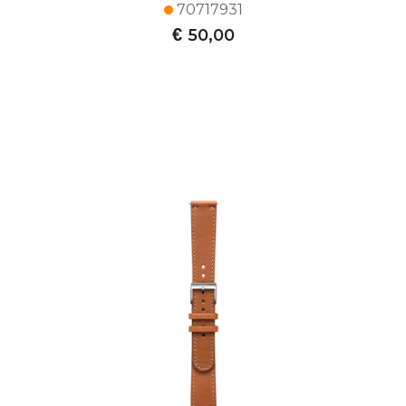
70717931
€
50,00