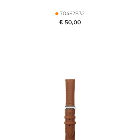
70462832
€
50,00