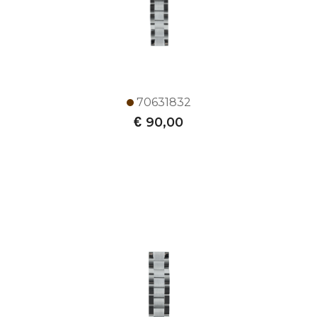
70631832
€
90,00