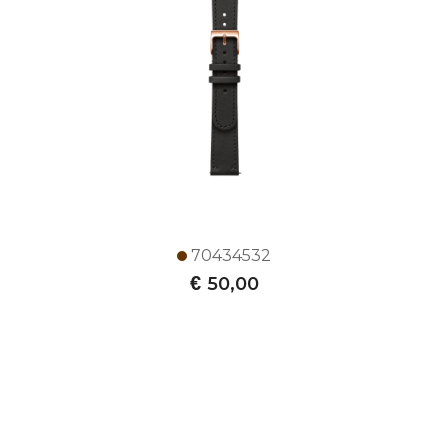
70434532
€
50,00