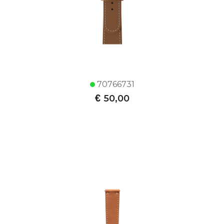
70766731
€
50,00