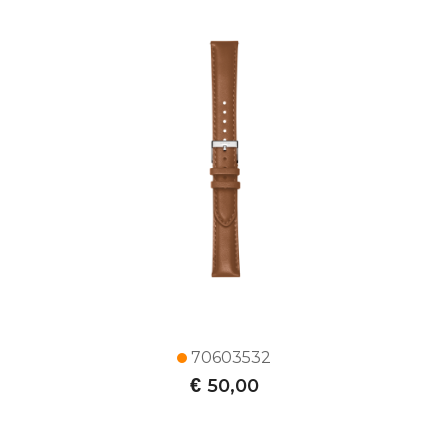
70603532
€
50,00