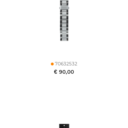
70632532
€
90,00