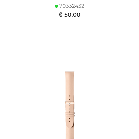
70332432
€
50,00