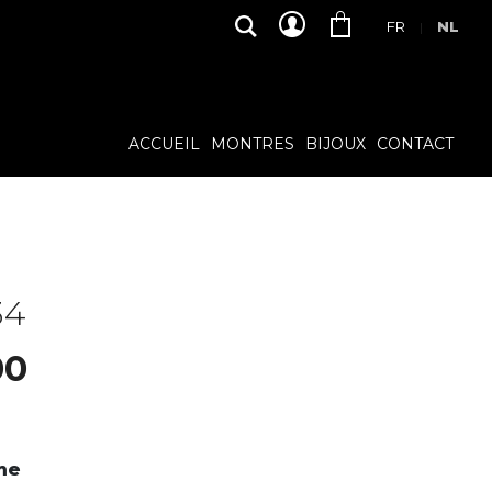
FR
NL
|
ACCUEIL
MONTRES
BIJOUX
CONTACT
34
00
me