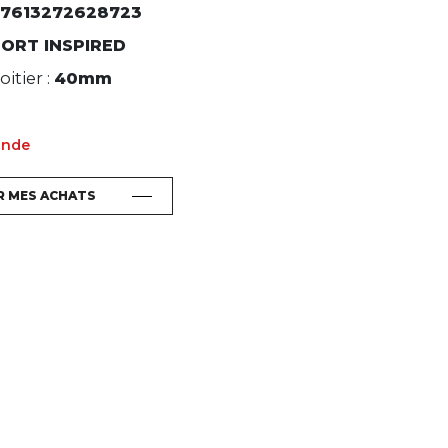
7613272628723
ORT INSPIRED
itier :
40mm
ande
R MES ACHATS