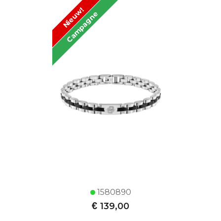
Nieuw!
Campagne
1580890
€
139,00