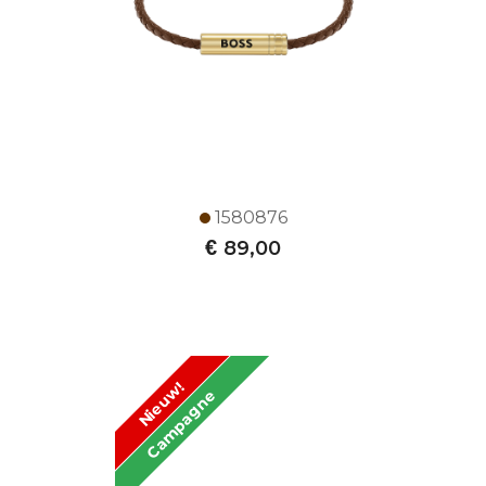
1580876
€
89,00
Nieuw!
Campagne