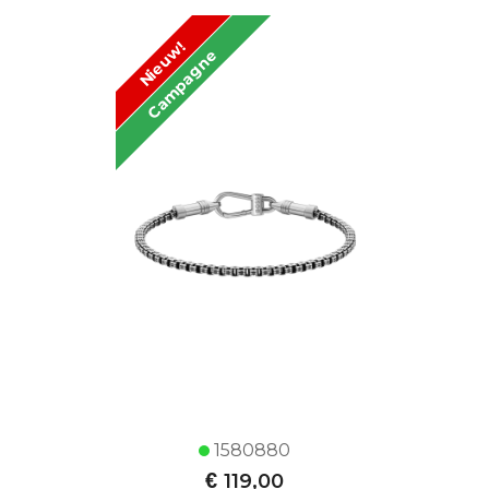
Nieuw!
Campagne
1580880
€
119,00