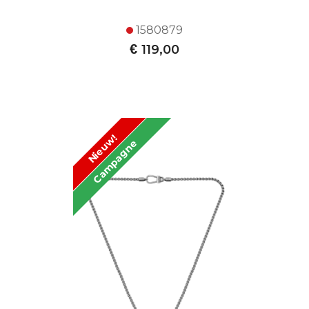
1580879
€
119,00
Nieuw!
Campagne