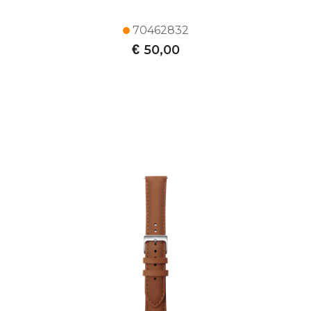
70462832
€
50,00