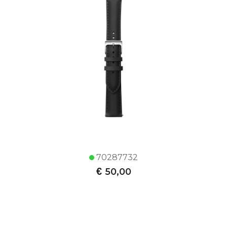
70287732
€
50,00