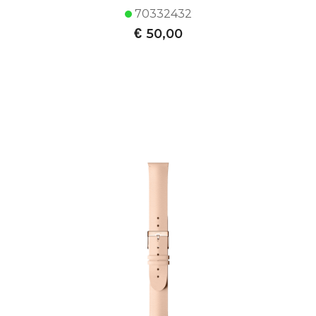
70332432
€
50,00