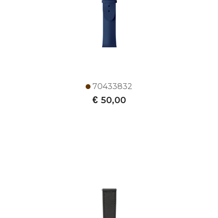
70433832
€
50,00