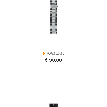
70632532
€
90,00