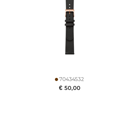
70434532
€
50,00