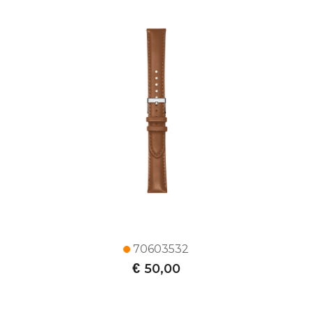
70603532
€
50,00