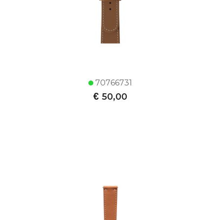
70766731
€
50,00