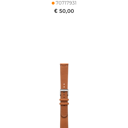
70717931
€
50,00