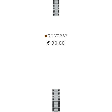
70631832
€
90,00