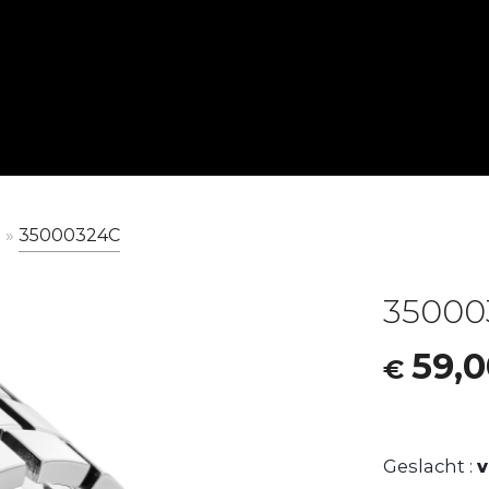
JUWELENMERK
HORLOGEMERKEN
GESLACHT
GESLACHT
N
35000324C
BOSS JEWELRY
BOSS BLACK
Vrouw
Vrouw
CALVIN KLEIN JEWELRY
CALVIN KLEIN
Man
Man
35000
LACOSTE JEWELRY
CASIO
Unisex
TOMMY HILFIGER JEWELRY
HUGO
59,
€
LACOSTE
PONTIAC
TOMMY HILFIGER
ZEPPELIN
Geslacht :
WITHINGS