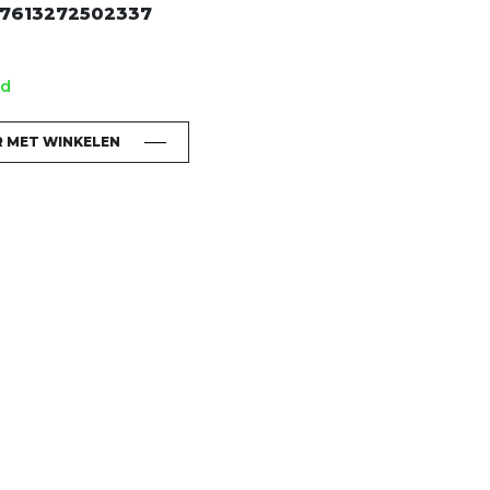
7613272502337
ad
R MET WINKELEN