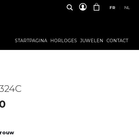
FR
NL
|
STARTPAGINA
HORLOGES
JUWELEN
CONTACT
324C
00
vrouw