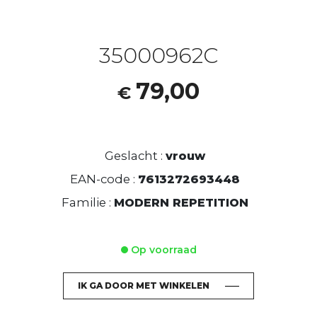
35000962C
79,00
€
Geslacht :
vrouw
EAN-code :
7613272693448
Familie :
MODERN REPETITION
Op voorraad
IK GA DOOR MET WINKELEN