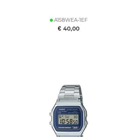
A158WEA-1EF
€
40,00