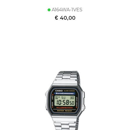
A164WA-1VES
€
40,00