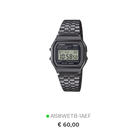
A158WETB-1AEF
€
60,00