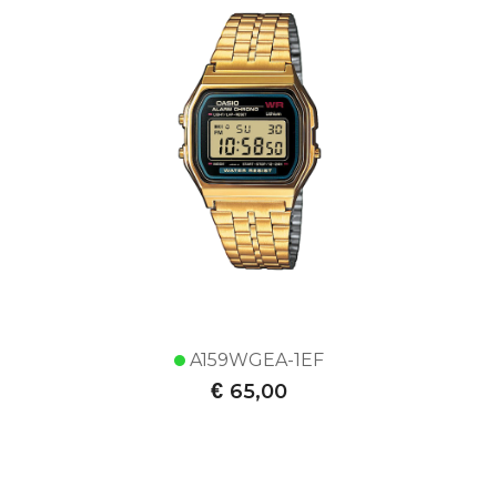
A159WGEA-1EF
€
65,00