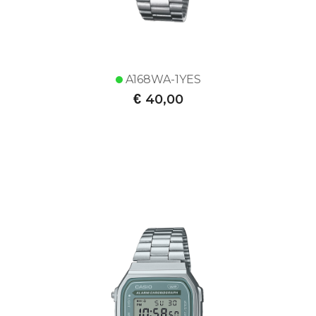
A168WA-1YES
€
40,00