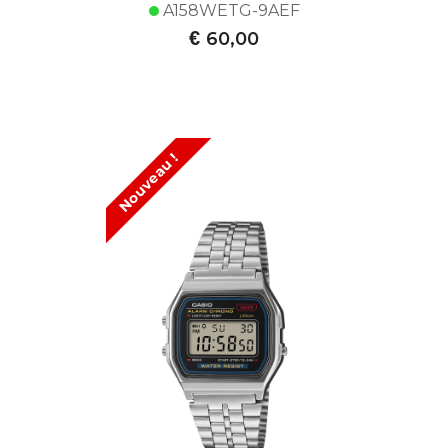
A158WETG-9AEF
€
60,00
Nouveau !