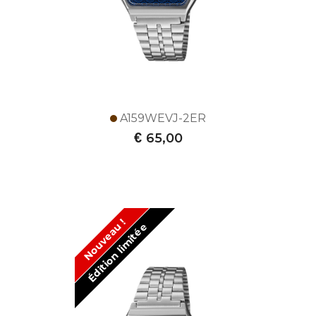
A159WEVJ-2ER
€
65,00
Nouveau !
Édition limitée