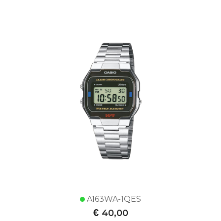
A163WA-1QES
€
40,00