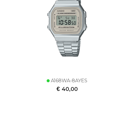
A168WA-8AYES
€
40,00