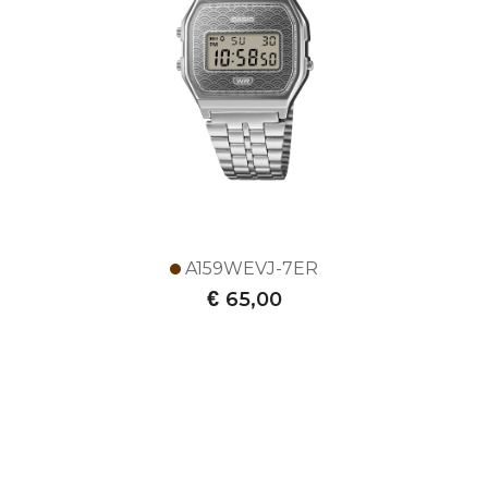
A159WEVJ-7ER
€
65,00