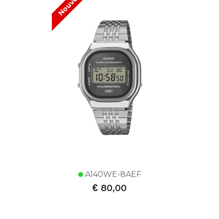
Nouveau !
A140WE-8AEF
€
80,00