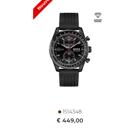
Nouveau !
1514348
€
449,00