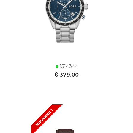
1514344
€
379,00
Nouveau !