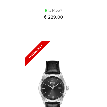
1514357
€
229,00
Nouveau !