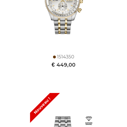
1514350
€
449,00
Nouveau !