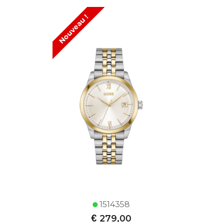
Nouveau !
1514358
€
279,00