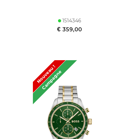
1514346
€
359,00
Nouveau !
Campagne