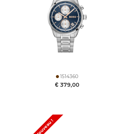
1514360
€
379,00
Nouveau !