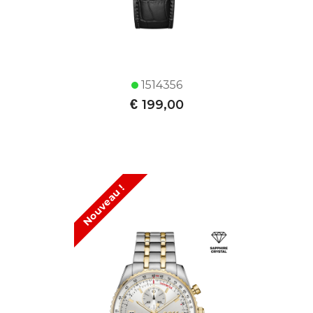
1514356
€
199,00
Nouveau !