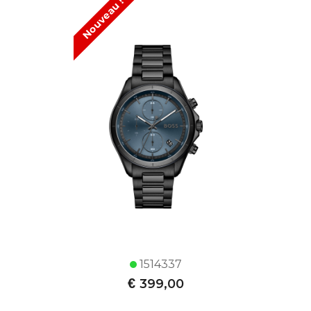
Nouveau !
1514337
€
399,00