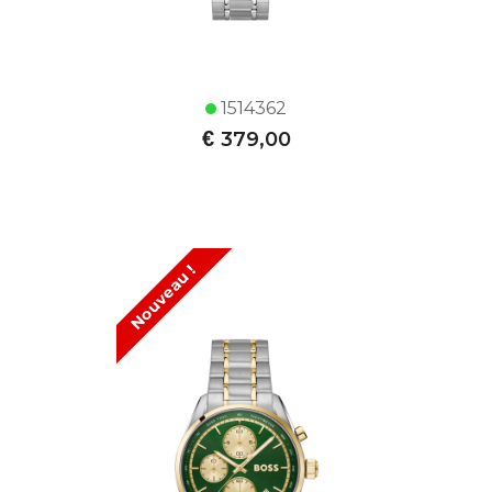
1514362
€
379,00
Nouveau !