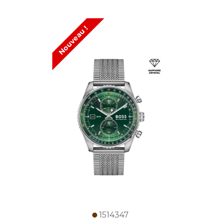
Nouveau !
1514347