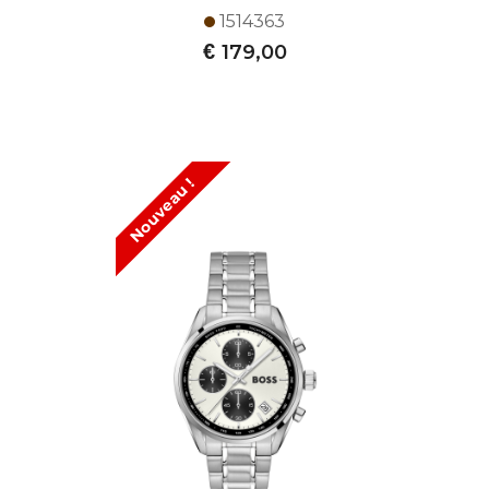
1514363
€
179,00
Nouveau !