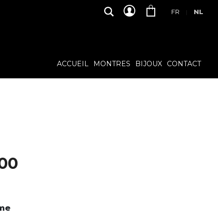
FR
NL
|
ACCUEIL
MONTRES
BIJOUX
CONTACT
3
,00
me