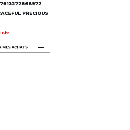
7613272668972
RACEFUL PRECIOUS
ande
R MES ACHATS