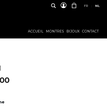
FR
NL
|
ACCUEIL
MONTRES
BIJOUX
CONTACT
1
,00
me