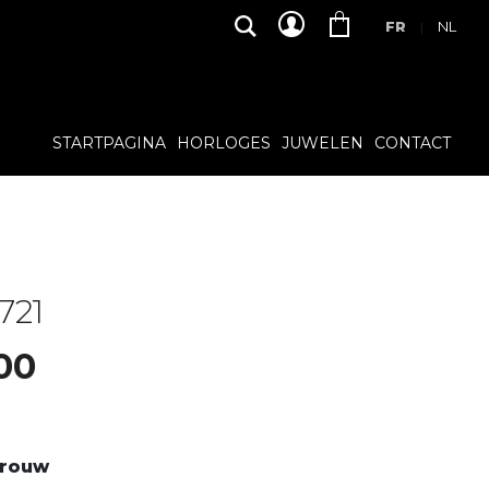
FR
NL
|
STARTPAGINA
HORLOGES
JUWELEN
CONTACT
721
00
vrouw