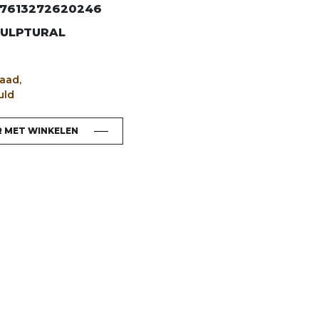
7613272620246
ULPTURAL
aad,
uld
R MET WINKELEN