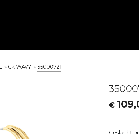
JUWELENMERK
HORLOGEMERKEN
GESLACHT
GESLACHT
L
CK WAVY
35000721
BOSS JEWELRY
BOSS BLACK
Vrouw
Vrouw
CALVIN KLEIN JEWELRY
CALVIN KLEIN
Man
Man
35000
LACOSTE JEWELRY
CASIO
Unisex
TOMMY HILFIGER JEWELRY
HUGO
109,
€
LACOSTE
PONTIAC
TOMMY HILFIGER
ZEPPELIN
Geslacht :
WITHINGS