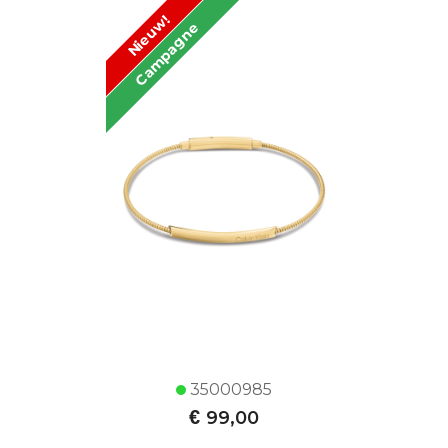
Nieuw!
Campagne
35000985
€
99,00