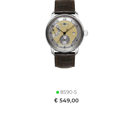
8590-5
€
549,00