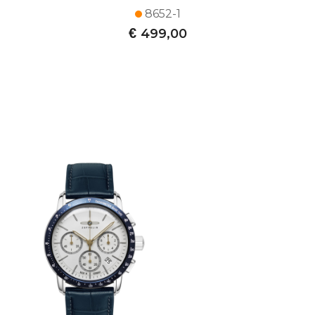
8652-1
€
499,00