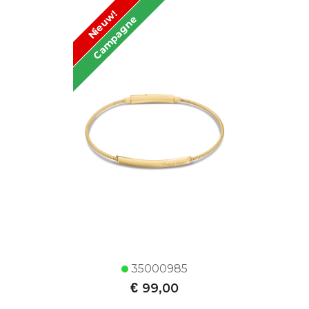
Nieuw!
Campagne
35000985
€
99,00